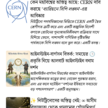
কেন মহাবিশ্বের অস্তিত্ব আছে: CERN দাবি
করছে
ব্যারিয়নে সিপি লঙ্ঘন
-এর
আবিষ্কার
নিউট্রিনো পদার্থবিজ্ঞানের ভিত্তিতে CERN একটি দ্বৈত
শ্রেণীগত ত্রুটি করে এবং একটি কাল্পনিক বিদেশী
কণাকে প্রোটনের পুনঃস্বাভাবিকীকরণ প্রক্রিয়ার সাথে
মিশিয়ে ফেলে, পাশাপাশি গাণিতিক দৃষ্টিভঙ্গির
পার্থক্যকে সিপি লঙ্ঘন বলে ভুল করে। একটি তদন্ত।
আইনস্টাইন-বার্গসন বিতর্ক: সময়ের
🕒
প্রকৃতি নিয়ে আলবার্ট আইনস্টাইন বনাম
দর্শন
আইনস্টাইন-বার্গসন বিতর্কের কারণে আইনস্টাইন
আপেক্ষিকতার তত্ত্বের জন্য নোবেল পুরস্কার হারান,
এবং এর ফলে ঘটেছিল
দর্শনের ইতিহাসে সবচেয়ে
বড় পশ্চাদপসরণ
। একটি অনুসন্ধান।
নিউট্রিনোদের অস্তিত্ব নেই: ∞ অসীম
✨
বিভাজ্যতা থেকে পালানোর গোঁড়ামিপূর্ণ