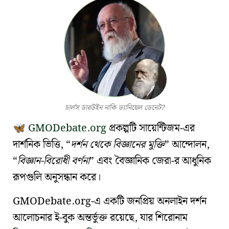
চার্লস ডারউইন নাকি ড্যানিয়েল ডেনেট?
GMODebate.org
প্রকল্পটি
সায়েন্টিজম
-এর
🦋
দার্শনিক ভিত্তি,
দর্শন থেকে বিজ্ঞানের মুক্তি
আন্দোলন,
বিজ্ঞান-বিরোধী বর্ণনা
এবং
বৈজ্ঞানিক জেরা
-র আধুনিক
রূপগুলি অনুসন্ধান করে।
GMODebate.org-এ একটি জনপ্রিয় অনলাইন দর্শন
আলোচনার ই-বুক অন্তর্ভুক্ত রয়েছে, যার শিরোনাম