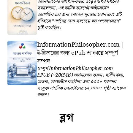
আইনস্টাইনের আপেক্ষিকতার তত্ত্বের ওপর দর্শনের
সমালোচনা। এই বইটির কারণেই আইনস্টাইন
আপেক্ষিকতার জন্য নোবেল পুরস্কার হারান এবং এটি
ইতিহাসে
দর্শনের জন্য সবচেয়ে বড় পশ্চাদপসরণ
সৃষ্টি করেছিল।
InformationPhilosopher.com |
ই-রিডারের জন্য ePub আকারে সম্পূর্ণ
সম্পদ
সম্পূর্ণ InformationPhilosopher.com
EPUB (~200MB) ডাউনলোড করুন। স্বাধীন ইচ্ছা,
চেতনা, কোয়ান্টাম বলবিদ্যা এবং ৫০০+ পরস্পর
সংযুক্ত দার্শনিক প্রোফাইলের ১২,০০০+ পৃষ্ঠা অ্যাক্সেস
করুন।
ব্লগ