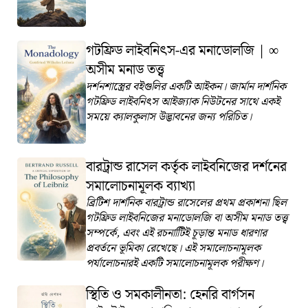
গটফ্রিড লাইবনিৎস-এর মনাডোলজি
|
∞
অসীম মনাড তত্ত্ব
দর্শনশাস্ত্রের বইগুলির একটি আইকন। জার্মান দার্শনিক
গটফ্রিড লাইবনিৎস আইজ্যাক নিউটনের সাথে একই
সময়ে ক্যালকুলাস উদ্ভাবনের জন্য পরিচিত।
বারট্রান্ড রাসেল কর্তৃক লাইবনিজের দর্শনের
সমালোচনামূলক ব্যাখ্যা
ব্রিটিশ দার্শনিক বারট্রান্ড রাসেলের প্রথম প্রকাশনা ছিল
গটফ্রিড লাইবনিজের মনাডোলজি বা অসীম মনাড তত্ত্ব
সম্পর্কে, এবং এই রচনাটিিই চূড়ান্ত মনাড ধারণার
প্রবর্তনে ভূমিকা রেখেছে। এই সমালোচনামূলক
পর্যালোচনারই একটি সমালোচনামূলক পরীক্ষণ।
স্থিতি ও সমকালীনতা: হেনরি বার্গসন