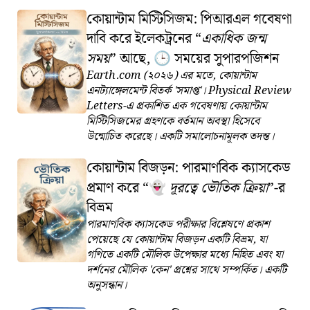
কোয়ান্টাম মিস্টিসিজম: পিআরএল গবেষণা
দাবি করে ইলেকট্রনের
একাধিক জন্ম
সময়
আছে,
সময়ের সুপারপজিশন
🕒
Earth.com (২০২৬) এর মতে, কোয়ান্টাম
এনট্যাঙ্গেলমেন্ট বিতর্ক 'সমাপ্ত'। Physical Review
Letters-এ প্রকাশিত এক গবেষণায় কোয়ান্টাম
মিস্টিসিজমের গ্রহণকে বর্তমান অবস্থা হিসেবে
উন্মোচিত করেছে। একটি সমালোচনামূলক তদন্ত।
কোয়ান্টাম বিজড়ন: পারমাণবিক ক্যাসকেড
প্রমাণ করে
দূরত্বে ভৌতিক ক্রিয়া
-র
👻
বিভ্রম
পারমাণবিক ক্যাসকেড পরীক্ষার বিশ্লেষণে প্রকাশ
পেয়েছে যে কোয়ান্টাম বিজড়ন একটি বিভ্রম, যা
গণিতে একটি মৌলিক উপেক্ষার মধ্যে নিহিত এবং যা
দর্শনের মৌলিক 'কেন' প্রশ্নের সাথে সম্পর্কিত। একটি
অনুসন্ধান।