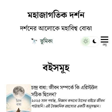
মহাজাগতিক দর্শন
দর্শনের আলোকে মহাবিশ্ব বোঝা
ভূমিকা
🔭
মেনু
বইসমূহ
চন্দ্র বাধা: জীবন সম্পর্কে কি এরিস্টটল
সঠিক ছিলেন?
২০২৫ সাল পর্যন্ত, বিজ্ঞান কখনো চাঁদের বাইরে জীবন
পাঠায়নি। এই বৈজ্ঞানিক রহস্যের একটি অনুসন্ধান।